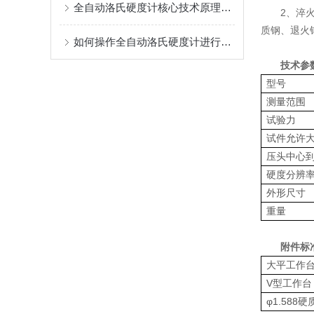
全自动洛氏硬度计核心技术原理深度剖析
2、淬
质钢、退火
如何操作全自动洛氏硬度计进行精确的硬度测量?
技术参
型号
测量范围
试验力
试件允许
压头中心
硬度分辨
外形尺寸
重量
附件标
大平工作
V型工作台
φ1.588