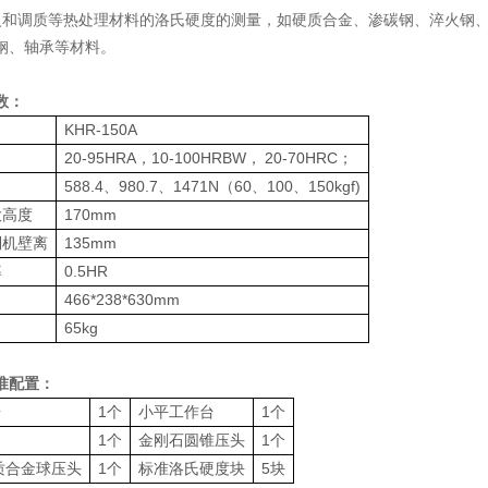
火和调质等热处理材料的洛氏硬度的测量，如硬质合金、渗碳钢、淬火钢、
钢、轴承等材料。
数：
KHR-150A
20-95HRA，10-100HRBW， 20-70HRC；
588.4、980.7、1471N（60、100、150kgf)
大高度
170mm
到机壁离
135mm
率
0.5HR
466*238*630mm
65kg
准配置：
台
1个
小平工作台
1个
1个
金刚石圆锥压头
1个
硬质合金球压头
1个
标准洛氏硬度块
5块