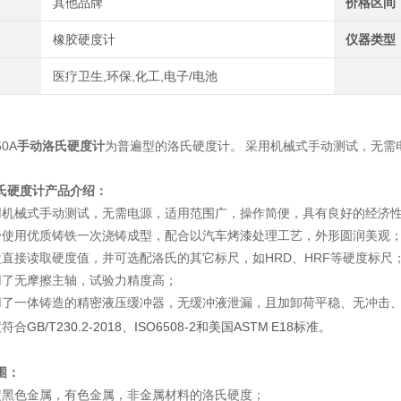
其他品牌
价格区间
橡胶硬度计
仪器类型
医疗卫生,环保,化工,电子/电池
50A
手动洛氏硬度计
为普遍型的洛氏硬度计。 采用机械式手动测试，无需
氏硬度计
产品介绍：
用机械式手动测试，无需电源，适用范围广，操作简便，具有良好的经济
身使用优质铸铁一次浇铸成型，配合以汽车烤漆处理工艺，外形圆润美观
盘直接读取硬度值，并可选配洛氏的其它标尺，如HRD、HRF等硬度标尺
用了无摩擦主轴，试验力精度高；
用了一体铸造的精密液压缓冲器，无缓冲液泄漏，且加卸荷平稳、无冲击
度符合
GB/T230.2-2018
、
ISO6508-2和美国ASTM E18标准。
围：
定黑色金属，有色金属，非金属材料的洛氏硬度；