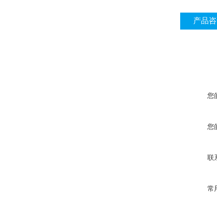
产品咨
您
您
联
常