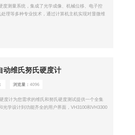
显微维氏硬度测量系统，集成了光学成像、机械位移、电子控
机处理等多种专业技术，通过计算机主机实现对显微维
并将硬度压痕数字化成像在计算机屏幕上，再通过自动
属及部分非金属材料及各种膜层、镀层的显微硬度、硬
等。
0 全自动维氏努氏硬度计
：
浏览量：
4096
维氏努氏硬度计为您需求的维氏和努氏硬度测试提供一个全集
光学设计到功能齐全的用户界面，VH3100和VH3300
求。