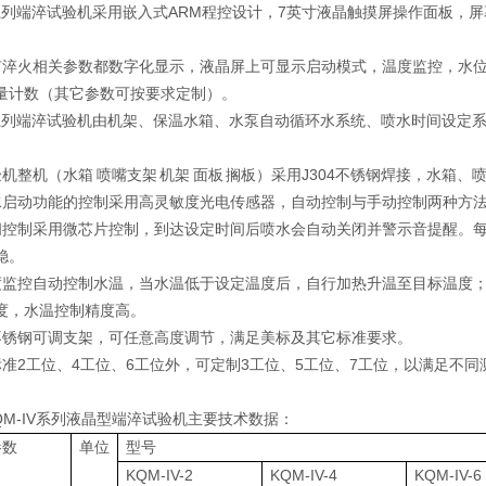
V系列端淬试验机采用嵌入式ARM程控设计，7英寸液晶触摸屏操作面板
有淬火相关参数都数字化显示，液晶屏上可显示启动模式，温度监控，水
量计数（其它参数可按要求定制）。
V系列端淬试验机由机架、保温水箱、水泵自动循环水系统、喷水时间设定
验机整机（水箱 喷嘴支架 机架 面板 搁板）采用J304不锈钢焊接，水箱
水启动功能的控制采用高灵敏度光电传感器，自动控制与手动控制两种方法
间控制采用微芯片控制，到达设定时间后喷水会自动关闭并警示音提醒。
稳。
度监控自动控制水温，当水温低于设定温度后，自行加热升温至目标温度
5度，水温控制精度高。
不锈钢可调支架，可任意高度调节，满足美标及其它标准要求。
标准2工位、4工位、6工位外，可定制3工位、5工位、7工位，以满足不同
KQM-IV系列液晶型端淬试验机主要技术数据：
参数
单位
型号
KQM-IV-2
KQM-IV-4
KQM-IV-6