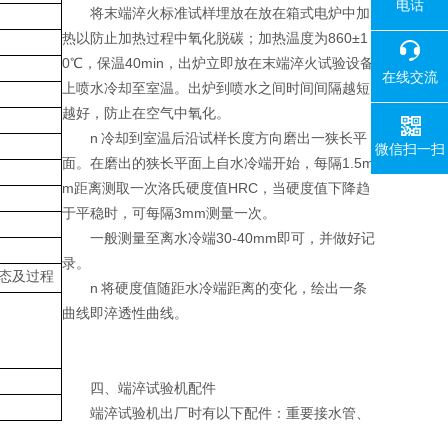
电话
将末端淬火标准试样埋放在放在箱式电炉中加
热以防止加热过程中氧化脱碳；加热温度为860±1
0℃，保温40min，出炉立即放在末端淬火试验设备
在线交流
上喷水冷却至室温。出炉到喷水之间时间间隔越短
越好，防止在空气中氧化。
n 冷却到室温后沿试样长度方向磨出一狭长平
微信扫一扫
面。在磨出的狭长平面上自水冷端开始，每隔1.5m
m距离测取一次洛氏硬度值HRC，当硬度值下降趋
于平稳时，可每隔3mm测量一次。
一般测量至离水冷端30-40mm即可，并做好记
录。
态及过程
n 将硬度值随距水冷端距离的变化，绘出一条
曲线即淬透性曲线。
四、端淬试验机配件
端淬试验机出厂时有以下配件：重要接水管、