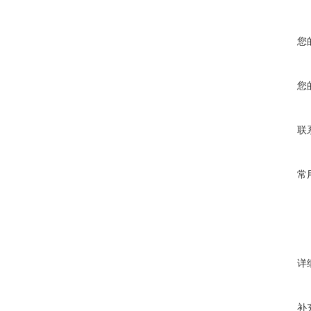
您
您
联
常
详
补