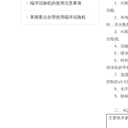
端淬试验机的使用注意事项
1、I
功能。
掌握要点合理使用端淬试验机
2、所
间，淬火数
3、I
分组成。
4、试
5、喷
6、时
持水柱的平
7、温
控制在±0.
8、全
9、除
二 、
主要枝术