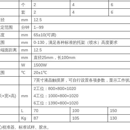
个
2
4
6
套
2
4
6
直径
mm
12.5
设定范围
分钟
1--99
高度
mm
65±10(可调)
范围
mm
0-130，满足各种标准的托架（喷水）高度要求
样端面距离
mm
12.5
mm
直径25mm，长100mm
W
1500W
范围
℃
20±1℃
7英寸液晶触摸屏，可自行设置各项参数，显示工作状
2工位：800×800×1020
×宽×高)
mm
4工位：1000×800×1020
6工位：1390×800×1020
L
70
100
150
Kg
87
105
130
心校准器、标准试样、胶水。