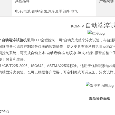
其他品牌
产地类别
电子/电池,钢铁/金属,汽车及零部件,电气
自动端淬
KQM-IV
IV 自动端淬试验机
采用PLC全程控制，可*自动完成整个淬火试验，与普
间继电器和温度控制器等仪表的频繁操作，使之更具有高科技含量及稳定
间控制系统，可完成自动上水-自动启动-自动喷水-淬火-结束-报警的整
便于保养和维修。
*GB/T225-2006、ISO642、ASTM A225等标准。适用于优
的端面淬火实验。也可以根据客户需要，可定制美式可调支架、淬火试样
液晶操作面板
要特点：