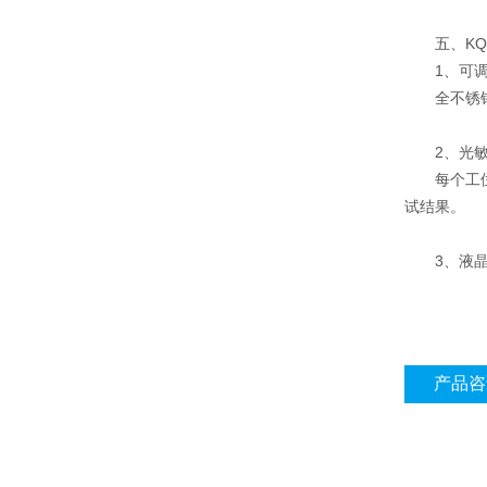
五、KQ
1、可
全不锈
2、光
每个工
试结果。
3、液
产品咨