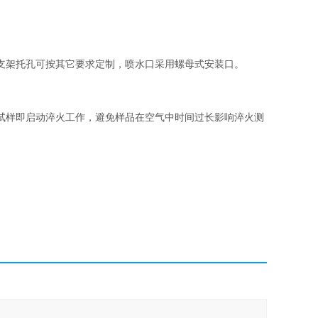
支架托孔可按其它要求定制，喷水口采用螺母式安装口。
试样即启动淬火工作，避免样品在空气中时间过长影响淬火测