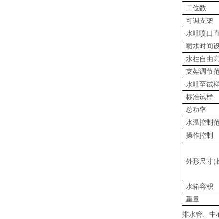
工位数
可调支架
水咀喷口
喷水时间
水柱自由
支架调节
水咀至试
标准试样
总功率
水温控制
操作控制
外形尺寸(长
水箱容积
重量
排水管、中