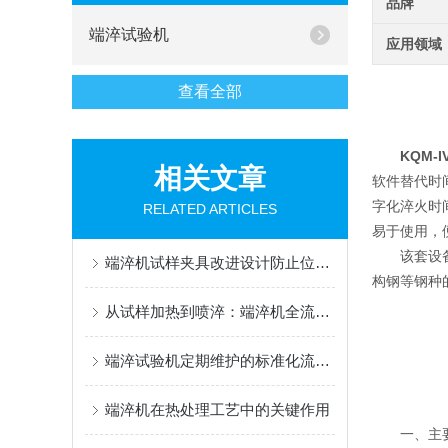
品牌
端淬试验机
应用领域
查看全部
KQM-
相关文章
软件替代时
字化淬火时
RELATED ARTICLES
易于使用，
该套设备
端淬机试样夹具改进设计防止位移误差的实践
构钢等钢种
从试样加热到喷淬：端淬机全流程标准化操作指南
端淬试验机定期维护的标准化流程解析
端淬机在热处理工艺中的关键作用
一、主