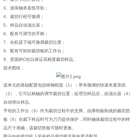
3、滚珠轴承直线导轨；
4、裁切行程可微调；
5、样品自动顶出器；
6、配有可调节的手柄；
7、在机器下端可微调裁切位置；
8、配有可拆卸裁切板的工作台；
9、坚固的C柱以保证高精度裁切样品。
技术图纸：
该单元的基础配置包括铸钢框架（1）；带有微调的快速夹紧系统
（2），它可以精确的调节裁切位置；处理完样品后，由顶出器（4）
自动弹出样品。
平坦的工作台（3）作为裁切过程中的支撑。由厚纸板制成的裁切垫
板（5）在裁下样品时可为刀刃提供保护，同时确保裁切过程中的样
品尺寸准确，该裁切垫板可随时更换。
图示中的裁切机上装有样品裁切模具和夹紧适配器。