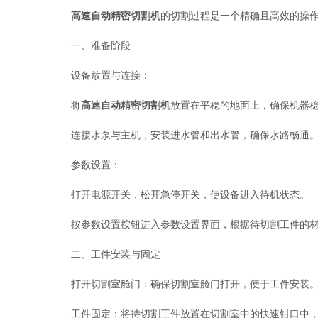
高速自动精密切割机
的切割过程是一个精确且高效的操
一、准备阶段
设备放置与连接：
将
高速自动精密切割机
放置在平稳的地面上，确保机器
连接水泵与主机，安装进水管和出水管，确保水路畅通
参数设置：
打开电源开关，松开急停开关，使设备进入待机状态。
按参数设置按钮进入参数设置界面，根据待切割工件的材
二、工件安装与固定
打开切割室舱门：确保切割室舱门打开，便于工件安装
工件固定：将待切割工件放置在切割室中的快速钳口中，