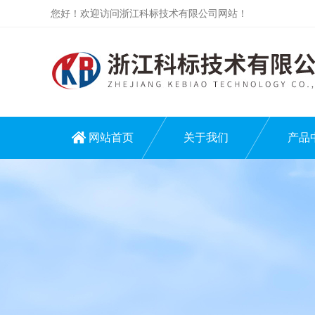
您好！欢迎访问浙江科标技术有限公司网站！
网站首页
关于我们
产品