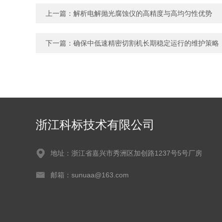
上一篇：
解析电解抛光腐蚀仪的高精度与高均匀性优势
下一篇：
确保中低速精密切割机长期稳定运行的维护策略
浙江科标技术有限公司
地址：浙江省嘉兴市秀洲区加创路1237号5号厂房
邮箱：sunuaa@163.com