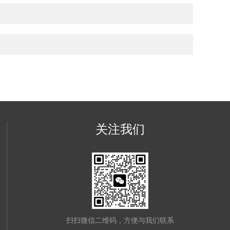
关注我们
扫扫微信二维码，方便与我们联系