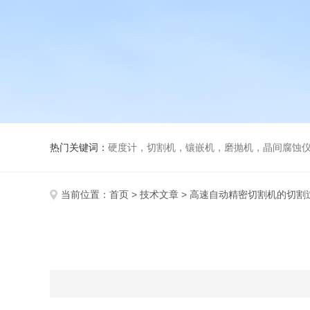
热门关键词：
硬度计，切割机，镶嵌机，磨抛机，晶间腐蚀
当前位置：
首页
>
技术文章
> 高速自动精密切割机的切割