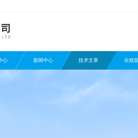
中心
新闻中心
技术文章
在线