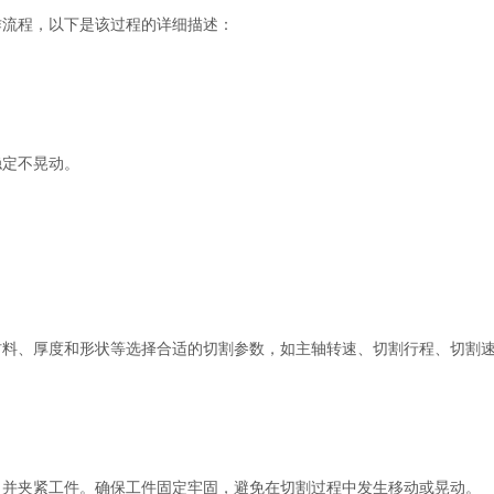
作流程，以下是该过程的详细描述：
稳定不晃动。
。
料、厚度和形状等选择合适的切割参数，如主轴转速、切割行程、切割
。
并夹紧工件。确保工件固定牢固，避免在切割过程中发生移动或晃动。